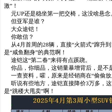
激”！
元UP还是稳坐第一把交椅，这没啥悬念
但亚军是谁？
大众途铠！
你敢信？
从4月首周的28辆，直接“火箭式”蹿升到
是“咸鱼翻身”的典范啊！
途铠这“第二春”来得有点蹊跷。
你品，你细品，这销量暴增背后，是不是
一查资料，嚯，原来是经销商在“偷偷放
听说有些地方，途铠直接降价3万多，
是“跳楼大甩卖”啊！