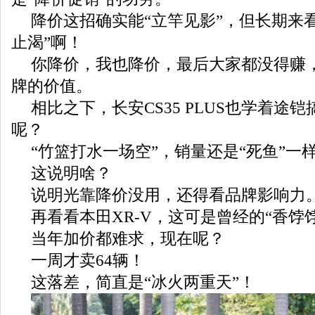
降价这招确实能“立竿见影”，但长期来
止渴”啊！
你降价，我也降价，最后大家都没得赚
牌的价值。
相比之下，长安CS35 PLUS也学着途
呢？
“竹篮打水一场空”，销量还是“死鱼”一
这说明啥？
说明光靠降价没用，还得看品牌影响力
再看看本田XR-V，这可是曾经的“香饽
当年加价都难求，现在呢？
一周才卖64辆！
这落差，简直是“冰火两重天”！