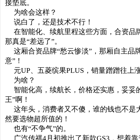
接垫底。
为啥会这样？
说白了，还是技术不行！
在智能化、续航里程这些方面，合资品
那真是“差远了”。
这厢合资品牌“愁云惨淡”，那厢自主品
意”！
元UP、五菱缤果PLUS，销量蹭蹭往上
为啥？
智能化高，续航长，价格还实惠，妥妥的
王”啊！
这年头，消费者又不傻，谁的钱也不是
然要选物超所值的！
也有“不争气”的。
广汽传祺4月初推出了新款GS3，想着