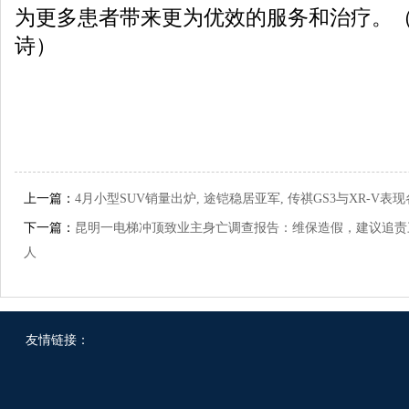
为更多患者带来更为优效的服务和治疗。
诗）
上一篇：
4月小型SUV销量出炉, 途铠稳居亚军, 传祺GS3与XR-V表
下一篇：
昆明一电梯冲顶致业主身亡调查报告：维保造假，建议追责
人
友情链接：