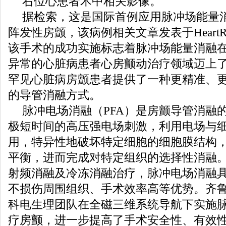
右位心患者术中相关影像。
据检索，这是国际首例应用脉冲场能量
阵发性房颤，该病例相关文章发表于HeartRh
该手术的成功实施标志着脉冲场能量消融
异常的心脏病患者心房颤动治疗领域迈上
罕见心脏病房颤患者提供了一种更精准、
的导管消融方式。
脉冲电场消融（PFA）是房颤导管消融
极短时间的高压强电场刺激，利用电场与
用，特异性地破坏特定细胞的细胞膜结构
平衡，进而完成对特定组织的选择性消融
射频消融及冷冻消融治疗，脉冲电场消融
不损伤周围组织、手术效率高等优势。齐
科电生理团队在全磁三维系统导航下实施
疗房颤，进一步提高了手术安全性、有效