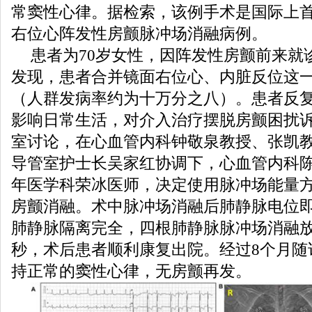
常窦性心律。据检索，该例手术是国际上
右位心阵发性房颤脉冲场消融病例。
患者为70岁女性，因阵发性房颤前来就
发现，患者合并镜面右位心、内脏反位这
（人群发病率约为十万分之八）。患者反
影响日常生活，对介入治疗摆脱房颤困扰
室讨论，在心血管内科钟敬泉教授、张凯
导管室护士长吴家红协调下，心血管内科
年医学科荣冰医师，决定使用脉冲场能量
房颤消融。术中脉冲场消融后肺静脉电位
肺静脉隔离完全，四根肺静脉脉冲场消融放
秒，术后患者顺利康复出院。经过8个月随
持正常的窦性心律，无房颤再发。